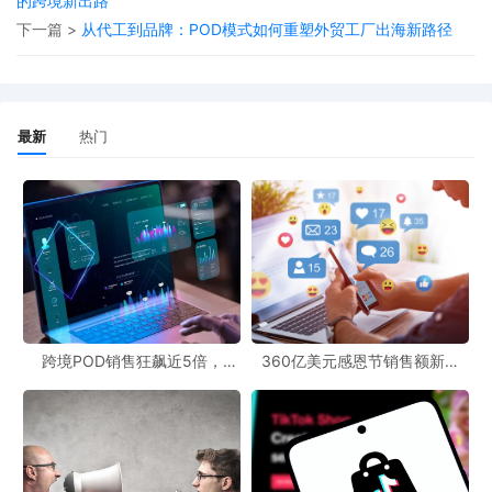
的跨境新出路
下一篇 >
从代工到品牌：POD模式如何重塑外贸工厂出海新路径
市场竞争格局生变
则是另一个维度的影响。部分中小
POD企业可能
因成本压力转向低价竞争，而具备本土化生产能力或创新能力的品
牌，反而有望凭借差异化优势脱颖而出，行业洗牌加速。
最新
热门
二、破局之路：四大产品创新策略实现价值升级
面对成本压力，单纯的
“降本”已不足以应对挑战，POD企业需要
从“增值”角度寻找突破口。
1. 开发“关税主题”个性化产品，转化用户情绪为购买力
通过设计以
“贸易公平”“全球化协作”为主题的定制T恤、手机壳等产
品，结合“Ocean Unites Us”等时事热点文案，能够引发消费者情感
跨境POD销售狂飙近5倍，
360亿美元感恩节销售额新纪
共鸣。例如，有品牌限时推出“反关税系列”，将20%的售价盈余标注
POD123助力卖家快速入局
录，POD123网站引领卖家爆单
新风潮！
为“供应链韧性基金”，不仅抵消了部分物流成本带来的溢价压力，更
增强了品牌社会责任感认同。
2. 强化“本土化+轻量化”产品线，降低单件物流成本