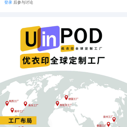
减少了客户对运价上涨的抵触情绪。
登录
后参与讨论
三、长远布局：构建柔性供应链与多枢纽物流体系
除了即时的产品创新，
POD企业更需要优化底层运营逻辑。
在生产端，与中国本土柔性供应链合作，采用
“分布式生产”模式，将
部分订单分配至东南亚或墨西哥工厂，有效规避单一航线依赖带来
的风险。
在物流端，建立
“海外仓前置+国内直发”的混合模式，将高销量产品
预置至美国海外仓，长尾产品保留中国直发，实现成本与时效的最
佳平衡。
中美海运新规既是挑战，也是行业升级的催化剂。它迫使企业从简
单的价格竞争转向真正的价值创造。那些能够将成本压力转化为创
新动力，通过情感化设计、本土化运营与供应链韧性建设的企业，
不仅能够度过眼前的困难，更将在变局中建立起真正的品牌护城