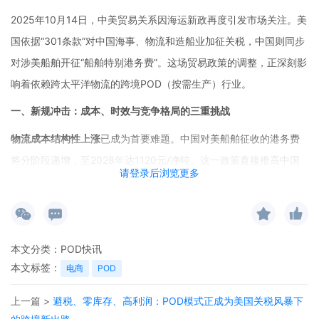
2025年10月14日，中美贸易关系因海运新政再度引发市场关注。美
国依据“301条款”对中国海事、物流和造船业加征关税，中国则同步
对涉美船舶开征“船舶特别港务费”。这场贸易政策的调整，正深刻影
响着依赖跨太平洋物流的跨境POD（按需生产）行业。
一、新规冲击：成本、时效与竞争格局的三重挑战
物流成本结构性上涨
已成为首要难题。中国对美船舶征收的港务费
将分阶段递增，至
2028年达1120元/净吨。这一政策直接推高中国
请登录后浏览更多
至美国航线的海运成本。对于依赖小批量、多频次运输的POD行业
而言，预计头程物流成本可能上浮15%-30%，利润空间被进一步压
缩。
本文分类：
POD快讯
供应链时效波动风险
同样不容忽视。美方调查可能引发港口清关流
本文标签：
电商
POD
程延长，加之船公司航线调整，中国至美国的运输周期或延长
5-10
天。这对强调快速交付的POD业务构成直接挑战，用户体验和复购
上一篇 >
避税、零库存、高利润：POD模式正成为美国关税风暴下
率面临严峻考验。