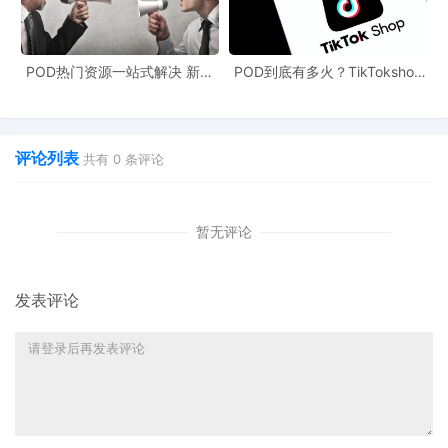
针对美国市场开发本土文化
IP联名产品（如NBA球队主题印花），
同时采用轻质面料或简化包装，减少体积重。实测显示，使用超薄
POD热门资源一站式解决 新手
POD到底有多火？TikTokshop
环保材料后，单个包裹海运成本可降低8%，且“绿色物流”标签可有
也能快速掌握行业资讯
双11狂揽920万单
效吸引环保意识客群，实现成本与销量的双重收益。
3. 利用POD技术实现“预售+动态库存”，减少滞销风险
评论列表
共有
0
条评论
通过社交媒体预告新品，根据预售数据动态调整生产量，可避免高
成本盲目备货。某
POD品牌在TikTok发起“投票定制”活动，仅对票
暂无评论
数最高的3款设计批量生产，使库存周转率提升25%，有效抵消了因
船期延误导致的资金占用损失。
发表评论
4. 附加“供应链透明化”增值服务，构建品牌信任
在产品页面增加
“物流溯源”功能，展示商品从中国生产到美国送达的
碳足迹与时间线，并解释新增费用用途。数据显示，提供物流溯源
细节的商家客诉率下降18%，高端客户溢价接受度提高30%，有效