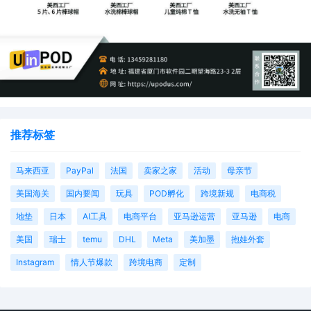
推荐标签
马来西亚
PayPal
法国
卖家之家
活动
母亲节
美国海关
国内要闻
玩具
POD孵化
跨境新规
电商税
地垫
日本
AI工具
电商平台
亚马逊运营
亚马逊
电商
美国
瑞士
temu
DHL
Meta
美加墨
抱娃外套
Instagram
情人节爆款
跨境电商
定制