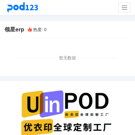
Togg
navig
领星erp
热度: 0
暂无数据