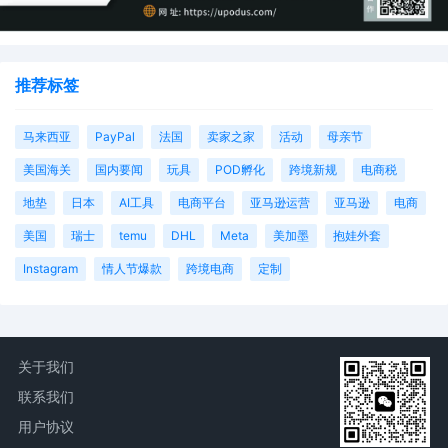
推荐标签
马来西亚
PayPal
法国
卖家之家
活动
母亲节
美国海关
国内要闻
玩具
POD孵化
跨境新规
电商税
地垫
日本
AI工具
电商平台
亚马逊运营
亚马逊
电商
美国
瑞士
temu
DHL
Meta
美加墨
抱娃外套
Instagram
情人节爆款
跨境电商
定制
关于我们
联系我们
用户协议