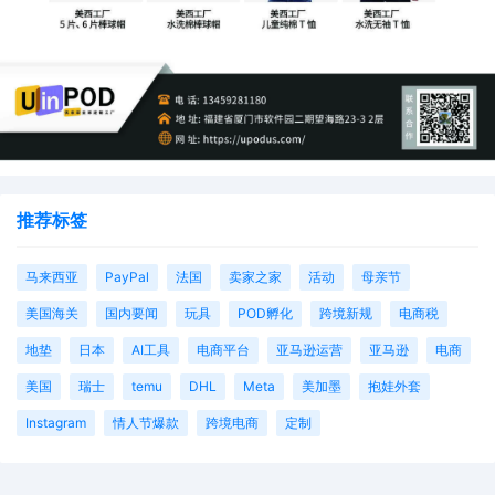
推荐标签
马来西亚
PayPal
法国
卖家之家
活动
母亲节
美国海关
国内要闻
玩具
POD孵化
跨境新规
电商税
地垫
日本
AI工具
电商平台
亚马逊运营
亚马逊
电商
美国
瑞士
temu
DHL
Meta
美加墨
抱娃外套
Instagram
情人节爆款
跨境电商
定制