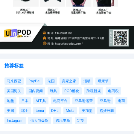
推荐标签
马来西亚
PayPal
法国
卖家之家
活动
母亲节
美国海关
国内要闻
玩具
POD孵化
跨境新规
电商税
地垫
日本
AI工具
电商平台
亚马逊运营
亚马逊
电商
美国
瑞士
temu
DHL
Meta
美加墨
抱娃外套
Instagram
情人节爆款
跨境电商
定制