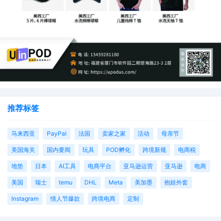
推荐标签
马来西亚
PayPal
法国
卖家之家
活动
母亲节
美国海关
国内要闻
玩具
POD孵化
跨境新规
电商税
地垫
日本
AI工具
电商平台
亚马逊运营
亚马逊
电商
美国
瑞士
temu
DHL
Meta
美加墨
抱娃外套
Instagram
情人节爆款
跨境电商
定制