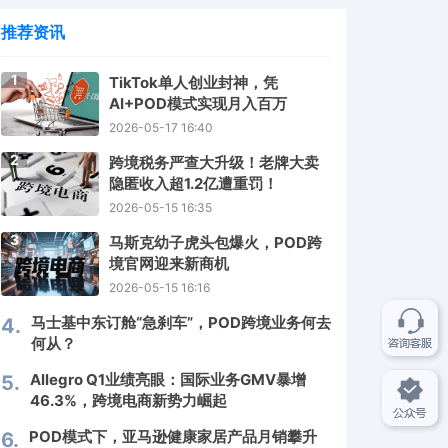
推荐资讯
1
TikTok单人创业封神，凭
AI+POD模式实现月入百万
2026-05-17 16:40
2
跨境税务严查大升级！老牌大卖
隐匿收入超1.2亿遭重罚！
2026-05-15 16:35
3
马斯克幼子虎头包爆火，POD跨
境官网迎来新商机
2026-05-15 16:16
马士基中东订舱“急刹车”，POD跨境业务何去
4.
何从？
Allegro Q1业绩亮眼：国际业务GMV暴增
5.
46.3%，跨境电商新势力崛起
POD模式下，亚马逊健康家居产品月销攀升
6.