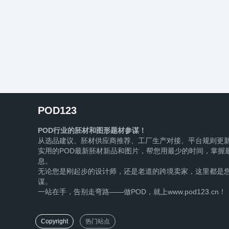
POD123
POD行业的胚材和图形题材参谋！
从选品建议、胚材供应商推荐、工厂生产对接、平台规则更
实用的POD最新胚材新品和图片，帮您用最少的时间，掌握最
息。
无论您是刚起步的设计师，还是老道的跨境卖家，这里都是您
谋。
一站在手，告别走弯路——做POD，就上www.pod123.cn！
Copyright
热门站点