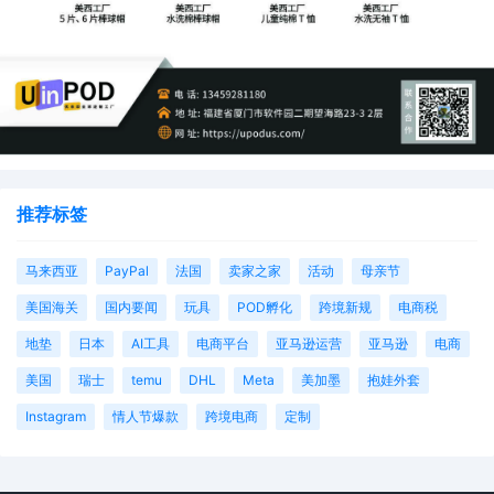
推荐标签
马来西亚
PayPal
法国
卖家之家
活动
母亲节
美国海关
国内要闻
玩具
POD孵化
跨境新规
电商税
地垫
日本
AI工具
电商平台
亚马逊运营
亚马逊
电商
美国
瑞士
temu
DHL
Meta
美加墨
抱娃外套
Instagram
情人节爆款
跨境电商
定制