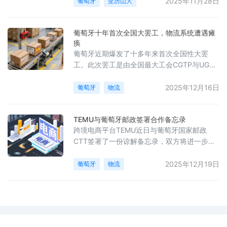
长约10亿欧元。协会主席亚历山大·尼洛·丰塞
2025年11月28日
葡萄牙
亚历山大
卡表示，在线购物的人数和单笔消费金额均显
著增加，购物方式也逐渐成熟。当前，已有超
葡萄牙十年首次全国大罢工，物流系统遭遇瘫
过500万葡萄牙人参与线上购物，占16至74岁
痪
人口的59%。其中，近20%的本地企业已设立
葡萄牙近期爆发了十多年来首次全国性大罢
在线商店。在黑色星期五等促销期间，科技产
工。此次罢工是由全国最大工会CGTP与UGT
品的需求尤为旺盛。
于12月11日联合发起，抗议中间偏右政府提出
的劳动法改革方案。该改革提议修订超过100
2025年12月16日
葡萄牙
物流
条劳动法条款，政府表示这将有助于提升生产
力与经济增长，但工会则指责改革偏向雇主，
TEMU与葡萄牙邮政签署合作备忘录
削弱劳动者的权益。罢工当天，铁路运输几乎
跨境电商平台TEMU近日与葡萄牙国家邮政
停摆，大多数航班被取消，学校关闭，医院的
CTT签署了一份谅解备忘录，双方将进一步加
非紧急服务被推迟，公共服务受到广泛影响，
深在伊比利亚半岛的物流协作。这一合作是在
里斯本的街道也显得异常安静。尽管
双方既有合作关系的基础上加以扩展，重点将
2025年12月19日
葡萄牙
物流
强化跨境物流的协同及TEMU本地卖家计划的
支持，旨在为欧洲卖家提供涵盖公路运输、海
运、仓储以及末端配送的综合物流解决方案。
自2023年11月起，CTT成为TEMU在葡萄牙的
独家配送合作伙伴，其服务范围已经扩展至西