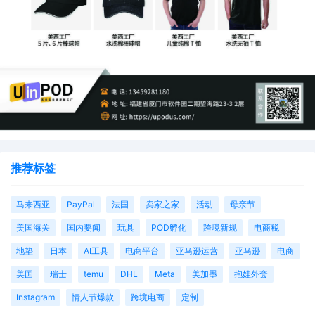
推荐标签
马来西亚
PayPal
法国
卖家之家
活动
母亲节
美国海关
国内要闻
玩具
POD孵化
跨境新规
电商税
地垫
日本
AI工具
电商平台
亚马逊运营
亚马逊
电商
美国
瑞士
temu
DHL
Meta
美加墨
抱娃外套
Instagram
情人节爆款
跨境电商
定制