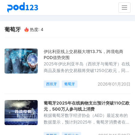
Togg
navig
葡萄牙
热度: 4
伊比利亚线上交易额大增13.7%，跨境电商
POD借势突围
2025年伊比利亚半岛（西班牙与葡萄牙）在线
商品及服务的交易额将突破1250亿欧元，同比
增长13.7%，市场显示出“强劲增长态势”。服饰
与电子产品依然是最受欢迎的网购品类，其中
2026年01月20日
西班牙
葡萄牙
西班牙超市的食品类线上销售额增长了6.1%，
而葡萄牙的家居用品类线上销售额增长了
葡萄牙2025年在线购物支出预计突破110亿欧
5.85%。研究表明，2024年两国的线上交易总
元，500万人参与线上消费
额已达到1104亿欧元，预计未来市场将持续增
根据葡萄牙数字经济协会（AED）最近发布的
长。
数据显示，预计到2025年，葡萄牙消费者在在
线购物上的支出将达到110亿欧元，较去年增