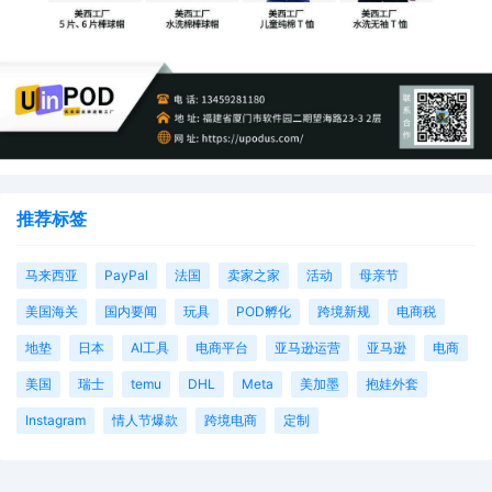
推荐标签
马来西亚
PayPal
法国
卖家之家
活动
母亲节
美国海关
国内要闻
玩具
POD孵化
跨境新规
电商税
地垫
日本
AI工具
电商平台
亚马逊运营
亚马逊
电商
美国
瑞士
temu
DHL
Meta
美加墨
抱娃外套
Instagram
情人节爆款
跨境电商
定制