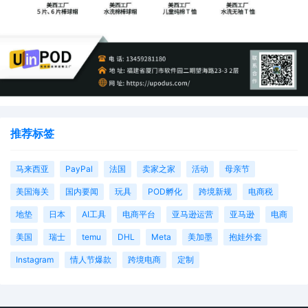
推荐标签
马来西亚
PayPal
法国
卖家之家
活动
母亲节
美国海关
国内要闻
玩具
POD孵化
跨境新规
电商税
地垫
日本
AI工具
电商平台
亚马逊运营
亚马逊
电商
美国
瑞士
temu
DHL
Meta
美加墨
抱娃外套
Instagram
情人节爆款
跨境电商
定制