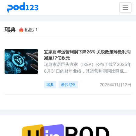
Togg
navig
瑞典
热度: 1
宜家财年运营利润下降26% 关税政策导致利润
减至17亿欧元
瑞典家居巨头宜家（IKEA）公布了截至2025年
8月31日的财年业绩，其运营利润同比降低
26%，降至17亿欧元（上年同期为23亿欧
元），主要受到前美国总统特朗普实施的关税
2025年11月12日
瑞典
爱沙尼亚
政策的影响。公司年收入从265亿欧元轻微下
降至263亿欧元，但通过降低大部分商品价格
来推动销量增长3%。全球门店销售额连续第二
年减少，从451亿欧元下降至446亿欧元，而
在线销售占总营业额的28%。在本财年，宜家
在全球新开设了66