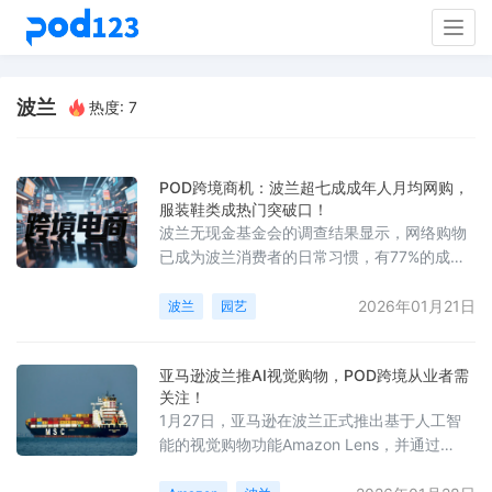
Togg
navig
波兰
热度: 7
POD跨境商机：波兰超七成成年人月均网购，
服装鞋类成热门突破口！
波兰无现金基金会的调查结果显示，网络购物
已成为波兰消费者的日常习惯，有77%的成年
波兰人表示每月至少进行一次线上购物，其中
21%的人每周进行购物，另有12%的人每周多
2026年01月21日
波兰
园艺
次购物。根据官方统计机构GUS的数据，预计
到2025年，通过互联网进行购物的波兰网民比
亚马逊波兰推AI视觉购物，POD跨境从业者需
例将接近70%。在各类线上消费品中，服装和
关注！
鞋类是最受欢迎的，所占比例达53%；紧随其
1月27日，亚马逊在波兰正式推出基于人工智
后的是美妆产品（44%）、家居与园艺类
能的视觉购物功能Amazon Lens，并通过
（39%）、电子产品（38
Amazon.pl应用向当地消费者提供该服务。该