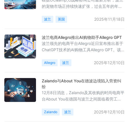
向于购买“波兰制造”的商品。为了支持本土卖
的宠物市场正持续快速扩张，过去五年的年均
家，亚马逊提供六个月免订阅
增长率约为14%。预计到2025年，市场规模将
达到96亿兹罗提，至2029年有望突破130亿兹
2025年11月18日
波兰
英国
罗提。这一增长趋势在疫情期间尤为显著，主
要受到宠物数量增加与通胀推高产品价格的双
波兰电商Allegro推出AI购物助手Allegro GPT
重驱动。同时，报告指出波兰在宠物用品的线
波兰领先的电商平台Allegro近日宣布推出基于
上购物渗透率方面位居欧洲前列，大约30%的
ChatGPT技术的AI购物工具Allegro GPT。该
宠物食品和配件通过网络购买，仅次于英国的
工具通过直接连接Allegro.pl的API，为用户提
35%。
供实时的商品搜索和推荐服务。消费者无需订
2025年12月10日
Allegro
波兰
阅ChatGPT的付费版本，即可在对话中获取平
台商品数据的支持，同时这一功能也为卖家提
Zalando与About You在德波边境陷入劳资纠
供了新的商品曝光机会。目前，Allegro GPT已
纷
进入公开测试阶段，所有用户均可直接体验这
12月8日消息，Zalando及其收购的时尚电商平
一创新的购物方式。
台About You在德国与波兰之间面临着劳工争
议和消费纠纷。资料显示，Zalando位于德国
勃兰登堡州卢德维希费尔德的物流中心约80%
2025年12月10日
Zalando
波兰
的员工来自波兰，其中一半为每日跨境通勤，
轮班时间从5:55至23:35，但员工并未获得晚