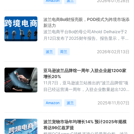
功能允许用户通过上传图片、截图、实时拍照
2026年01月28日
Amazon
波兰
或扫描条形码进行商品搜索，并能在图片中标
注特定元素以提高匹配精度。搜索结果可以根
波兰电商Bol财报亮眼，POD模式为跨境市场添
据价格和用户评价等多个维度进行筛选，涵盖
新活力
了包括Prime服务在内的大量商品。亚马逊表
波兰电商平台Bol的母公司Ahold Delhaize于2
示，Amazon Lens在全球范围内每月吸引数千
月12日发布了2025财年报告。报告显示，平台
万用户使用
整体交易额同比增长8.4%，达到63亿欧元，
净销售额为31亿欧元，毛利润达2.07亿欧元，
2026年02月13日
波兰
荷兰
同比增长12.2%。其中，第四季度销售额同比
增长11%，创下历史最佳表现，跨境合作伙伴
亚马逊波兰品牌馆一周年 入驻企业超1200家
销售额实现翻倍增长。截至2025年底，Bol平
增长20%
台在售商品达到5600万件，活跃卖家数量为
11月7日，亚马逊波兰站推出的“波兰品牌馆”项
4.42万名，月活跃用户为270
目已经运营满一周年，入驻企业数量超出1200
家，同比增长20%，新增本土品牌超过200
个。该项目专为波兰本土企业设立，涉及家
2025年11月07日
Amazon
波兰
居、厨具、玩具及化妆品等热销品类，既包含
知名品牌，也吸纳了各种小微企业与手工艺
波兰宠物市场年均增长14% 预计2025年规模
者。调查显示，86%的波兰消费者认为在知名
将达96亿兹罗提
电商平台购物更安全，且超过80%的消费者倾
根据OC&amp;C战略咨询公司最新分析，波兰