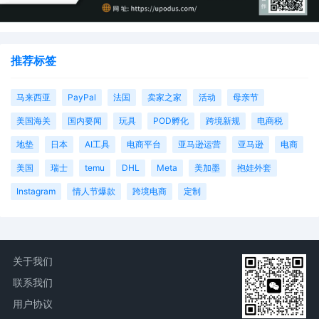
推荐标签
马来西亚
PayPal
法国
卖家之家
活动
母亲节
美国海关
国内要闻
玩具
POD孵化
跨境新规
电商税
地垫
日本
AI工具
电商平台
亚马逊运营
亚马逊
电商
美国
瑞士
temu
DHL
Meta
美加墨
抱娃外套
Instagram
情人节爆款
跨境电商
定制
关于我们
联系我们
用户协议