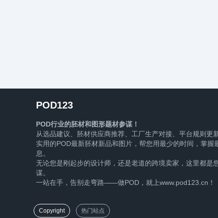
POD123
POD行业的胚材和图形题材参谋！
从选品建议、胚材供应商推荐、工厂生产对接、平台规则更
实用的POD最新胚材新品和图片，帮您用最少的时间，掌握最
息。
无论您是刚起步的设计师，还是老道的跨境卖家，这里都是您
谋。
一站在手，告别走弯路——做POD，就上www.pod123.cn！
Copyright
热门站点