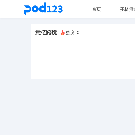
首页
胚材货
意亿跨境
热度: 0