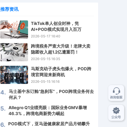
推荐资讯
1
TikTok单人创业封神，凭
AI+POD模式实现月入百万
2026-05-17 16:40
2
跨境税务严查大升级！老牌大卖
隐匿收入超1.2亿遭重罚！
2026-05-15 16:35
3
马斯克幼子虎头包爆火，POD跨
境官网迎来新商机
2026-05-15 16:16
马士基中东订舱“急刹车”，POD跨境业务何去
4.
何从？
Allegro Q1业绩亮眼：国际业务GMV暴增
5.
46.3%，跨境电商新势力崛起
POD模式下，亚马逊健康家居产品月销攀升
6.