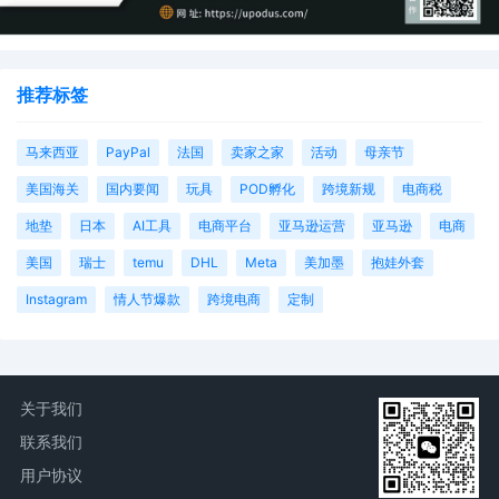
推荐标签
马来西亚
PayPal
法国
卖家之家
活动
母亲节
美国海关
国内要闻
玩具
POD孵化
跨境新规
电商税
地垫
日本
AI工具
电商平台
亚马逊运营
亚马逊
电商
美国
瑞士
temu
DHL
Meta
美加墨
抱娃外套
Instagram
情人节爆款
跨境电商
定制
关于我们
联系我们
用户协议