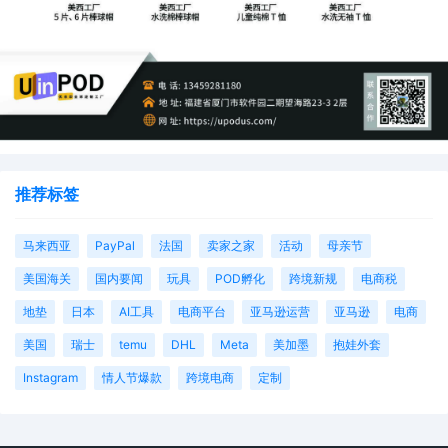
推荐标签
马来西亚
PayPal
法国
卖家之家
活动
母亲节
美国海关
国内要闻
玩具
POD孵化
跨境新规
电商税
地垫
日本
AI工具
电商平台
亚马逊运营
亚马逊
电商
美国
瑞士
temu
DHL
Meta
美加墨
抱娃外套
Instagram
情人节爆款
跨境电商
定制