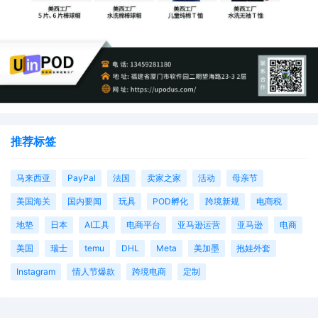
推荐标签
马来西亚
PayPal
法国
卖家之家
活动
母亲节
美国海关
国内要闻
玩具
POD孵化
跨境新规
电商税
地垫
日本
AI工具
电商平台
亚马逊运营
亚马逊
电商
美国
瑞士
temu
DHL
Meta
美加墨
抱娃外套
Instagram
情人节爆款
跨境电商
定制