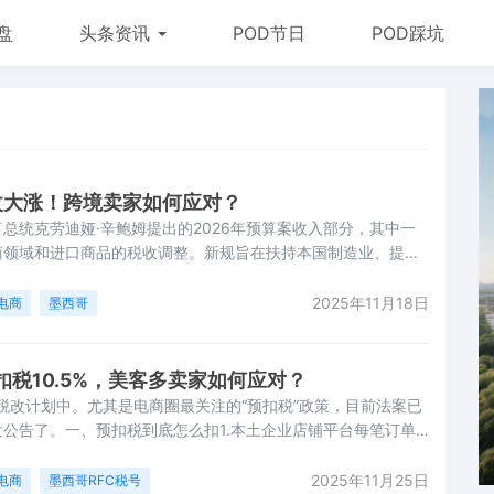
盘
头条资讯
POD节日
POD踩坑
税改大涨！跨境卖家如何应对？
总统克劳迪娅·辛鲍姆提出的2026年预算案收入部分，其中一
商领域和进口商品的税收调整。新规旨在扶持本国制造业、提升
减少对境外产品的依赖。一、进口商品税收调整此次税改调整将
口商品，重点针对来自未与墨西哥签订自由贸易协定（FTA）国家
2025年11月18日
电商
墨西哥
。
税10.5%，美客多卖家如何应对？
济税改计划中。尤其是电商圈最关注的“预扣税”政策，目前法案已
公告了。一、预扣税到底怎么扣1.本土企业店铺平台每笔订单
%所得税=总计10.5%2.跨境店铺每笔订单：16% 增值税（无论有
的只是小头，墨西哥实际综合税率接近46%。剩余部分需要卖
2025年11月25日
电商
墨西哥RFC税号