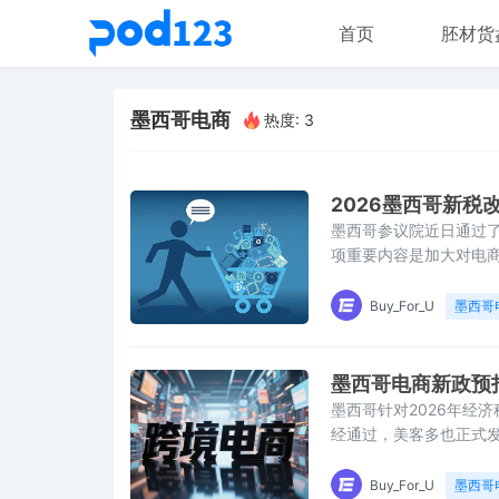
首页
胚材货
墨西哥电商
热度: 3
2026墨西哥新
墨西哥参议院近日通过了
项重要内容是加大对电
区域供应链自主性，并
影响超过1400种进出
Buy_For_U
墨西哥
（如中国）的进口产品
墨西哥电商新政预扣
墨西哥针对2026年经
经通过，美客多也正式发
代扣： 8%增值税+2.5
无税号）注意：平台代扣
Buy_For_U
墨西哥