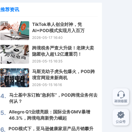
推荐资讯
1
TikTok单人创业封神，凭
AI+POD模式实现月入百万
2026-05-17 16:40
2
跨境税务严查大升级！老牌大卖
隐匿收入超1.2亿遭重罚！
2026-05-15 16:35
3
马斯克幼子虎头包爆火，POD跨
境官网迎来新商机
2026-05-15 16:16
马士基中东订舱“急刹车”，POD跨境业务何去
4.
何从？
Allegro Q1业绩亮眼：国际业务GMV暴增
5.
46.3%，跨境电商新势力崛起
POD模式下，亚马逊健康家居产品月销攀升
6.