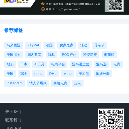
推荐标签
马来西亚
PayPal
法国
卖家之家
活动
母亲节
美国海关
国内要闻
玩具
POD孵化
跨境新规
电商税
地垫
日本
AI工具
电商平台
亚马逊运营
亚马逊
电商
美国
瑞士
temu
DHL
Meta
美加墨
抱娃外套
Instagram
情人节爆款
跨境电商
定制
关于我们
联系我们
用户协议