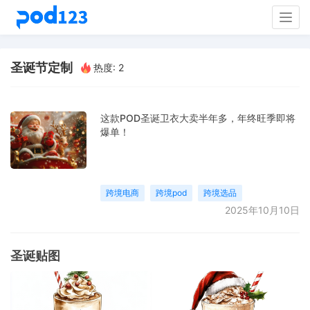
Togg
navig
圣诞节定制
热度: 2
这款POD圣诞卫衣大卖半年多，年终旺季即将
爆单！
跨境电商
跨境pod
跨境选品
2025年10月10日
圣诞贴图