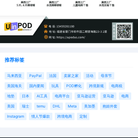
推荐标签
马来西亚
PayPal
法国
卖家之家
活动
母亲节
美国海关
国内要闻
玩具
POD孵化
跨境新规
电商税
地垫
日本
AI工具
电商平台
亚马逊运营
亚马逊
电商
美国
瑞士
temu
DHL
Meta
美加墨
抱娃外套
Instagram
情人节爆款
跨境电商
定制