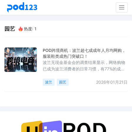
Togg
navig
园艺
热度: 1
POD跨境商机：波兰超七成成年人月均网购，
服装鞋类成热门突破口！
波兰无现金基金会的调查结果显示，网络购物
已成为波兰消费者的日常习惯，有77%的成年
波兰人表示每月至少进行一次线上购物，其中
21%的人每周进行购物，另有12%的人每周多
2026年01月21日
波兰
园艺
次购物。根据官方统计机构GUS的数据，预计
到2025年，通过互联网进行购物的波兰网民比
例将接近70%。在各类线上消费品中，服装和
鞋类是最受欢迎的，所占比例达53%；紧随其
后的是美妆产品（44%）、家居与园艺类
（39%）、电子产品（38