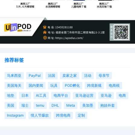
推荐标签
马来西亚
PayPal
法国
卖家之家
活动
母亲节
美国海关
国内要闻
玩具
POD孵化
跨境新规
电商税
地垫
日本
AI工具
电商平台
亚马逊运营
亚马逊
电商
美国
瑞士
temu
DHL
Meta
美加墨
抱娃外套
Instagram
情人节爆款
跨境电商
定制