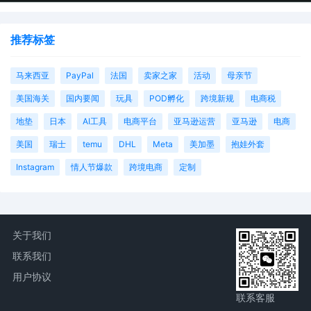
推荐标签
马来西亚
PayPal
法国
卖家之家
活动
母亲节
美国海关
国内要闻
玩具
POD孵化
跨境新规
电商税
地垫
日本
AI工具
电商平台
亚马逊运营
亚马逊
电商
美国
瑞士
temu
DHL
Meta
美加墨
抱娃外套
Instagram
情人节爆款
跨境电商
定制
关于我们
联系我们
用户协议
联系客服