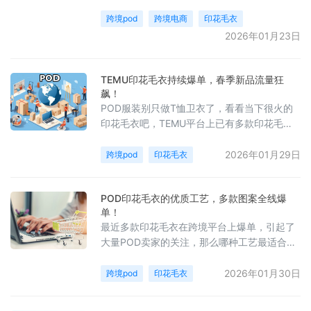
些呢？
跨境pod
跨境电商
印花毛衣
2026年01月23日
TEMU印花毛衣持续爆单，春季新品流量狂
飙！
POD服装别只做T恤卫衣了，看看当下很火的
印花毛衣吧，TEMU平台上已有多款印花毛衣
爆单，销量超上万件。
2026年01月29日
跨境pod
印花毛衣
POD印花毛衣的优质工艺，多款图案全线爆
单！
最近多款印花毛衣在跨境平台上爆单，引起了
大量POD卖家的关注，那么哪种工艺最适合毛
衣印花呢？今天来看看数码直喷，白墨烫画的
效果！
2026年01月30日
跨境pod
印花毛衣