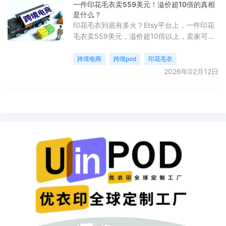
一件印花毛衣卖559美元！溢价超10倍的真相
是什么？
印花毛衣到底有多火？Etsy平台上，一件印花
毛衣卖559美元，溢价超10倍以上，卖家可以
自主添加有个性的文字或图案，来满足自己的
独特性。同样的爆款在TEMU上也随处可见。
跨境电商
跨境pod
印花毛衣
2026年02月12日