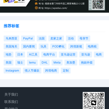
推荐标签
马来西亚
PayPal
法国
卖家之家
活动
母亲节
美国海关
国内要闻
玩具
POD孵化
跨境新规
电商税
地垫
日本
AI工具
电商平台
亚马逊运营
亚马逊
电商
美国
瑞士
temu
DHL
Meta
美加墨
抱娃外套
Instagram
情人节爆款
跨境电商
定制
关于我们
联系我们