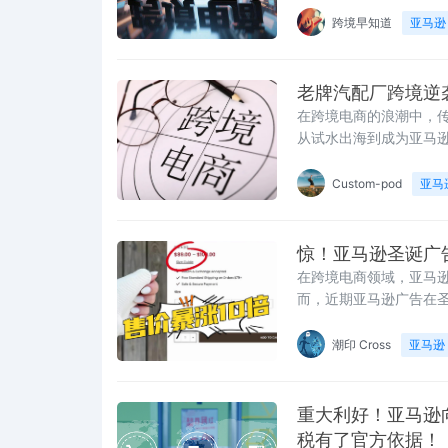
跨境早知道
亚马逊
老牌汽配厂跨境逆
在跨境电商的浪潮中，
从试水出海到成为亚马
Custom-pod
亚马
惊！亚马逊圣诞广
在跨境电商领域，亚马
而，近期亚马逊广告在
潮印 Cross
亚马逊
重大利好！亚马逊向
税有了官方依据！