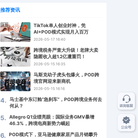
推荐资讯
1
TikTok单人创业封神，凭
AI+POD模式实现月入百万
2026-05-17 16:40
2
跨境税务严查大升级！老牌大卖
隐匿收入超1.2亿遭重罚！
2026-05-15 16:35
3
马斯克幼子虎头包爆火，POD跨
境官网迎来新商机
2026-05-15 16:16
马士基中东订舱“急刹车”，POD跨境业务何去
4.
何从？
Allegro Q1业绩亮眼：国际业务GMV暴增
5.
46.3%，跨境电商新势力崛起
POD模式下，亚马逊健康家居产品月销攀升
6.