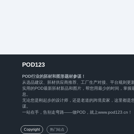
POD123
POD行业的胚材和图形题材参谋！
从选品建议、胚材供应商推荐、工厂生产对接、平台规则更
实用的POD最新胚材新品和图片，帮您用最少的时间，掌握最
息。
无论您是刚起步的设计师，还是老道的跨境卖家，这里都是您
谋。
一站在手，告别走弯路——做POD，就上www.pod123.cn！
Copyright
热门站点